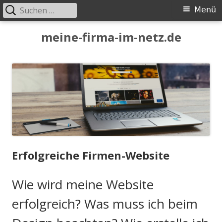
Suchen
Primäres
Menü
nach:
Menü
Springe
meine-firma-im-netz.de
zum
Inhalt
Erfolgreiche Firmen-Website
Wie wird meine Website
erfolgreich? Was muss ich beim